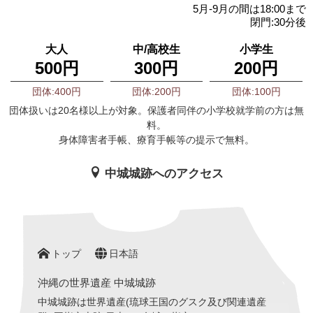
5月-9月の間は18:00まで
閉門:30分後
大人
中/高校生
小学生
500円
300円
200円
団体:400円
団体:200円
団体:100円
団体扱いは20名様以上が対象。保護者同伴の小学校就学前の方は無
料。
身体障害者手帳、療育手帳等の提示で無料。
中城城跡へのアクセス
トップ
日本語
沖縄の世界遺産 中城城跡
中城城跡は世界遺産(琉球王国のグスク及び関連遺産