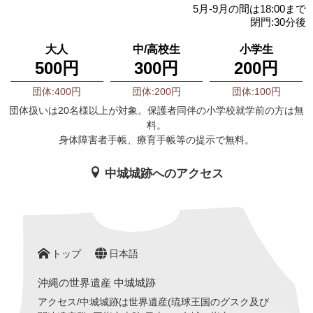
5月-9月の間は18:00まで
閉門:30分後
大人
中/高校生
小学生
500円
300円
200円
団体:400円
団体:200円
団体:100円
団体扱いは20名様以上が対象。保護者同伴の小学校就学前の方は無
料。
身体障害者手帳、療育手帳等の提示で無料。
中城城跡へのアクセス
トップ
日本語
沖縄の世界遺産 中城城跡
アクセス/中城城跡は世界遺産(琉球王国のグスク及び