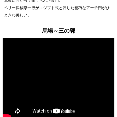
北東に向かって建てられた裏門。
ペリー探検隊一行がエジプト式と評した精巧なアーチ門がひ
ときわ美しい。
馬場～三の郭