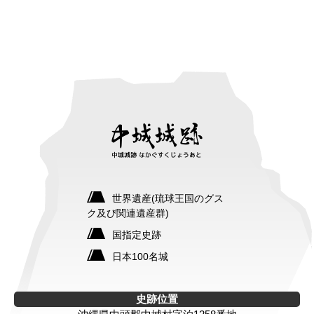
世界遺産(琉球王国のグス
ク及び関連遺産群)
国指定史跡
日本100名城
史跡位置