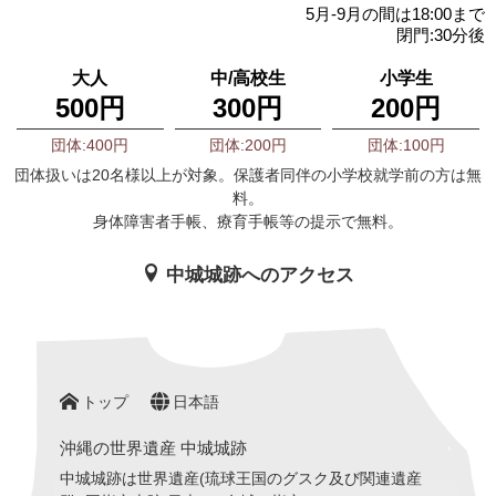
5月-9月の間は18:00まで
閉門:30分後
大人
中/高校生
小学生
500円
300円
200円
団体:400円
団体:200円
団体:100円
団体扱いは20名様以上が対象。保護者同伴の小学校就学前の方は無
料。
身体障害者手帳、療育手帳等の提示で無料。
中城城跡へのアクセス
トップ
日本語
沖縄の世界遺産 中城城跡
中城城跡は世界遺産(琉球王国のグスク及び関連遺産