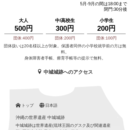
5月-9月の間は18:00まで
閉門:30分後
大人
中/高校生
小学生
500円
300円
200円
団体:400円
団体:200円
団体:100円
団体扱いは20名様以上が対象。保護者同伴の小学校就学前の方は無
料。
身体障害者手帳、療育手帳等の提示で無料。
中城城跡へのアクセス
トップ
日本語
沖縄の世界遺産 中城城跡
中城城跡は世界遺産(琉球王国のグスク及び関連遺産