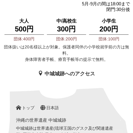
5月-9月の間は18:00まで
閉門:30分後
大人
中/高校生
小学生
500円
300円
200円
団体:400円
団体:200円
団体:100円
団体扱いは20名様以上が対象。保護者同伴の小学校就学前の方は無
料。
身体障害者手帳、療育手帳等の提示で無料。
中城城跡へのアクセス
トップ
日本語
沖縄の世界遺産 中城城跡
中城城跡は世界遺産(琉球王国のグスク及び関連遺産