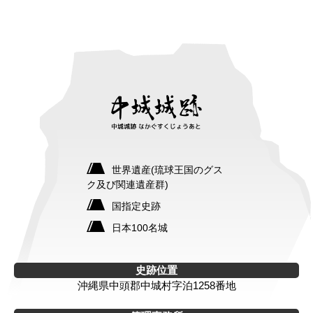
世界遺産(琉球王国のグス
ク及び関連遺産群)
国指定史跡
日本100名城
史跡位置
沖縄県中頭郡中城村字泊1258番地