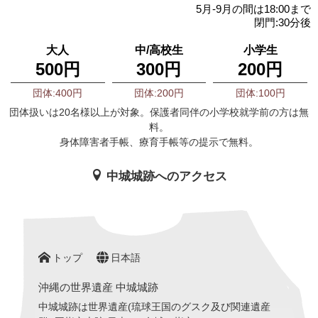
5月-9月の間は18:00まで
閉門:30分後
大人
中/高校生
小学生
500円
300円
200円
団体:400円
団体:200円
団体:100円
団体扱いは20名様以上が対象。保護者同伴の小学校就学前の方は無
料。
身体障害者手帳、療育手帳等の提示で無料。
中城城跡へのアクセス
トップ
日本語
沖縄の世界遺産 中城城跡
中城城跡は世界遺産(琉球王国のグスク及び関連遺産