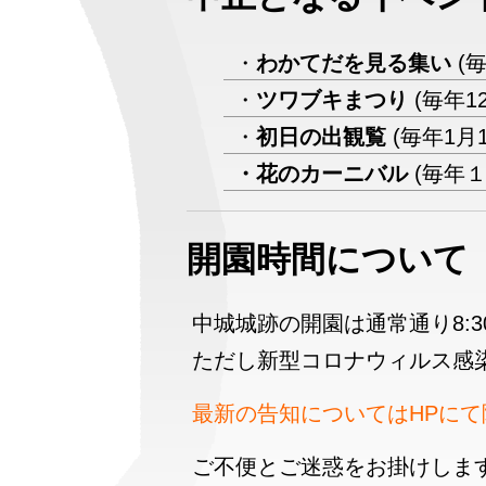
・
わかてだを見る集い
(
・
ツワブキまつり
(毎年1
・
初日の出観覧
(毎年1月
・花のカーニバル
(毎年
開園時間について
中城城跡の開園は通常通り8:30
ただし新型コロナウィルス感
最新の告知についてはHPに
ご不便とご迷惑をお掛けしま