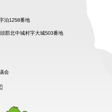
泊1258番地
頭郡北中城村字大城503番地
議会
図