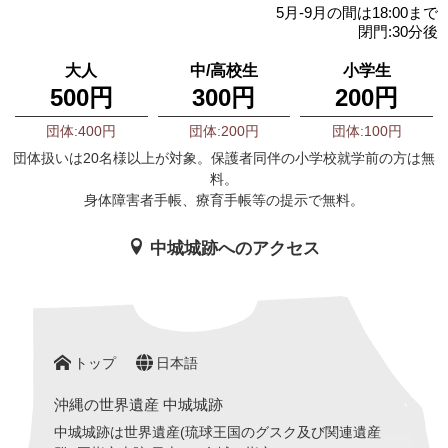
5月-9月の間は18:00まで
閉門:30分後
大人
中/高校生
小学生
500円
300円
200円
団体:400円
団体:200円
団体:100円
団体扱いは20名様以上が対象。保護者同伴の小学校就学前の方は無
料。
身体障害者手帳、療育手帳等の提示で無料。
中城城跡へのアクセス
トップ
日本語
沖縄の世界遺産 中城城跡
中城城跡は世界遺産(琉球王国のグスク及び関連遺産