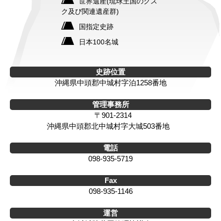
世界遺産(琉球王国のグス
ク及び関連遺産群)
国指定史跡
日本100名城
史跡位置
沖縄県中頭郡中城村字泊1258番地
管理事務所
〒901-2314
沖縄県中頭郡北中城村字大城503番地
電話
098-935-5719
Fax
098-935-1146
運営