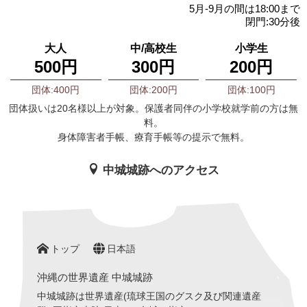
5月-9月の間は18:00まで
閉門:30分後
大人
中/高校生
小学生
500円
300円
200円
団体:400円
団体:200円
団体:100円
団体扱いは20名様以上が対象。保護者同伴の小学校就学前の方は無
料。
身体障害者手帳、療育手帳等の提示で無料。
中城城跡へのアクセス
トップ
日本語
沖縄の世界遺産 中城城跡
中城城跡は世界遺産(琉球王国のグスク及び関連遺産