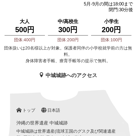
5月-9月の間は18:00まで
閉門:30分後
大人
中/高校生
小学生
500円
300円
200円
団体:400円
団体:200円
団体:100円
団体扱いは20名様以上が対象。保護者同伴の小学校就学前の方は無
料。
身体障害者手帳、療育手帳等の提示で無料。
中城城跡へのアクセス
トップ
日本語
沖縄の世界遺産 中城城跡
中城城跡は世界遺産(琉球王国のグスク及び関連遺産