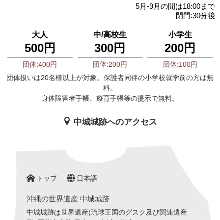
5月-9月の間は18:00まで
閉門:30分後
大人
中/高校生
小学生
500円
300円
200円
団体:400円
団体:200円
団体:100円
団体扱いは20名様以上が対象。保護者同伴の小学校就学前の方は無
料。
身体障害者手帳、療育手帳等の提示で無料。
中城城跡へのアクセス
トップ
日本語
沖縄の世界遺産 中城城跡
中城城跡は世界遺産(琉球王国のグスク及び関連遺産