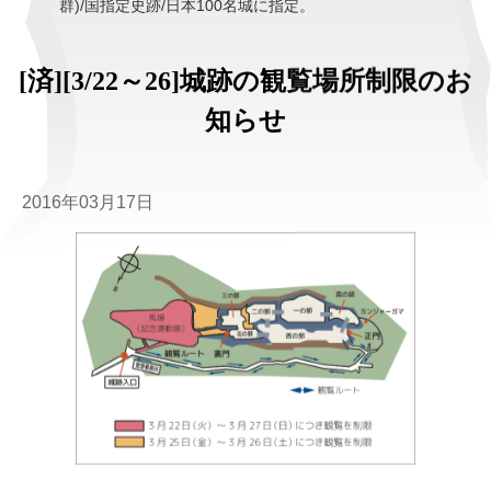
群)/国指定史跡/日本100名城に指定。
[済][3/22～26]城跡の観覧場所制限のお
知らせ
2016年03月17日