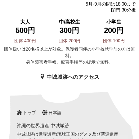
5月-9月の間は18:00まで
閉門:30分後
大人
中/高校生
小学生
500円
300円
200円
団体:400円
団体:200円
団体:100円
団体扱いは20名様以上が対象。保護者同伴の小学校就学前の方は無
料。
身体障害者手帳、療育手帳等の提示で無料。
中城城跡へのアクセス
トップ
日本語
沖縄の世界遺産 中城城跡
中城城跡は世界遺産(琉球王国のグスク及び関連遺産