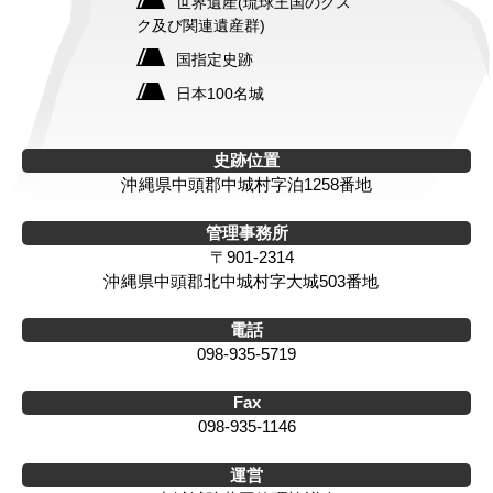
世界遺産(琉球王国のグス
ク及び関連遺産群)
国指定史跡
日本100名城
史跡位置
沖縄県中頭郡中城村字泊1258番地
管理事務所
〒901-2314
沖縄県中頭郡北中城村字大城503番地
電話
098-935-5719
Fax
098-935-1146
運営