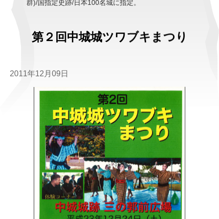
群)/国指定史跡/日本100名城に指定。
第２回中城城ツワブキまつり
2011年12月09日