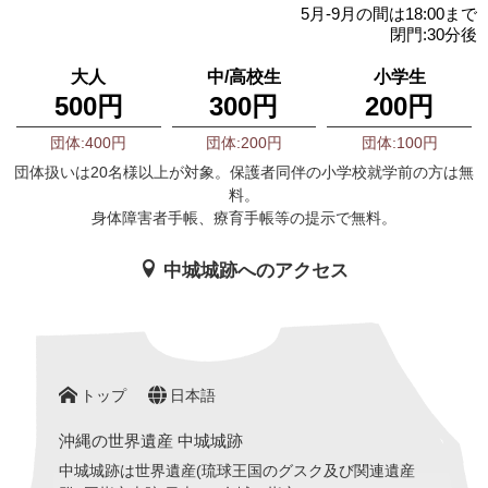
5月-9月の間は18:00まで
閉門:30分後
大人
中/高校生
小学生
500円
300円
200円
団体:400円
団体:200円
団体:100円
団体扱いは20名様以上が対象。保護者同伴の小学校就学前の方は無
料。
身体障害者手帳、療育手帳等の提示で無料。
中城城跡へのアクセス
トップ
日本語
沖縄の世界遺産 中城城跡
中城城跡は世界遺産(琉球王国のグスク及び関連遺産