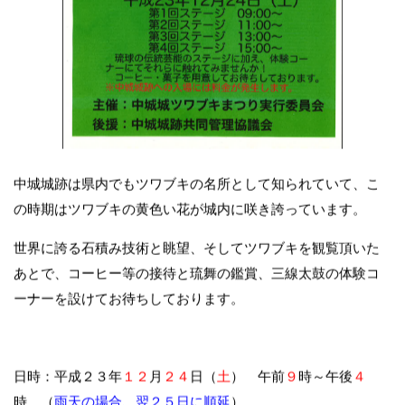
中城城跡は県内でもツワブキの名所として知られていて、こ
の時期はツワブキの黄色い花が城内に咲き誇っています。
世界に誇る石積み技術と眺望、そしてツワブキを観覧頂いた
あとで、コーヒー等の接待と琉舞の鑑賞、三線太鼓の体験コ
ーナーを設けてお待ちしております。
日時：平成２３年
１２
月
２４
日（
土
） 午前
９
時～午後
４
時 （
雨天の場合、翌２５日に順延
）