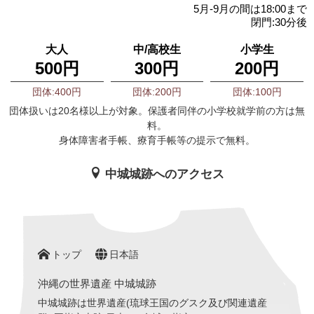
5月-9月の間は18:00まで
閉門:30分後
大人
中/高校生
小学生
500円
300円
200円
団体:400円
団体:200円
団体:100円
団体扱いは20名様以上が対象。保護者同伴の小学校就学前の方は無
料。
身体障害者手帳、療育手帳等の提示で無料。
中城城跡へのアクセス
トップ
日本語
沖縄の世界遺産 中城城跡
中城城跡は世界遺産(琉球王国のグスク及び関連遺産