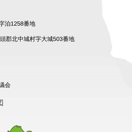
泊1258番地
頭郡北中城村字大城503番地
議会
図