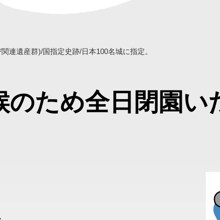
連遺産群)/国指定史跡/日本100名城に指定。
候のため全日閉園い