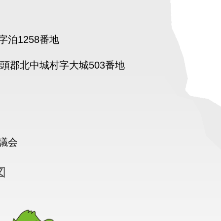
泊1258番地
頭郡北中城村字大城503番地
議会
図