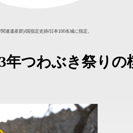
連遺産群)/国指定史跡/日本100名城に指定。
013年つわぶき祭りの