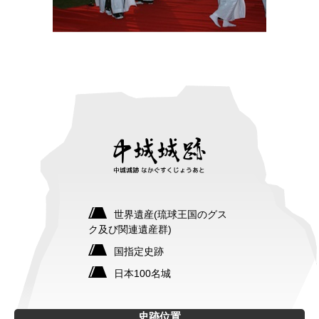
世界遺産(琉球王国のグス
ク及び関連遺産群)
国指定史跡
日本100名城
史跡位置