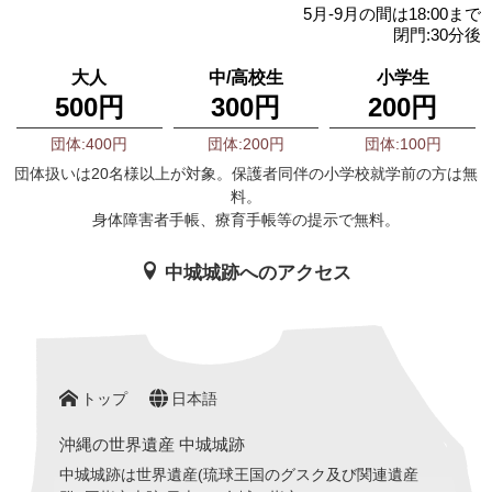
5月-9月の間は18:00まで
閉門:30分後
大人
中/高校生
小学生
500円
300円
200円
団体:400円
団体:200円
団体:100円
団体扱いは20名様以上が対象。保護者同伴の小学校就学前の方は無
料。
身体障害者手帳、療育手帳等の提示で無料。
中城城跡へのアクセス
トップ
日本語
沖縄の世界遺産 中城城跡
中城城跡は世界遺産(琉球王国のグスク及び関連遺産