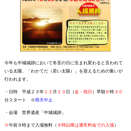
今年も中城城跡において冬至の日に生まれ変わると言われて
いる太陽、「わかてだ（若い太陽）」を迎えるための集いが
行われます。
・日時
平成２３年
１２
月
２３
日（
金・祝日
）早朝
６
時
３０
分スタート ※
雨天中止
・会場
世界遺産「中城城跡」
※
午前９時まで入場無料（
９時以降は通常料金での入場
）